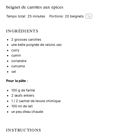
beignet de carottes aux epices
Temps total:
25 minutes
Portions:
20
beignets
1
x
INGRÉDIENTS
2
grosses carottes
une belle poignée de raisins sec
curry
cumin
coriandre
curcuma
sel
Pour la pâte :
100 g
de farine
2
œufs entiers
1
/ 2 sachet de levure chimique
100
ml de lait
un peu d’eau chaude
INSTRUCTIONS