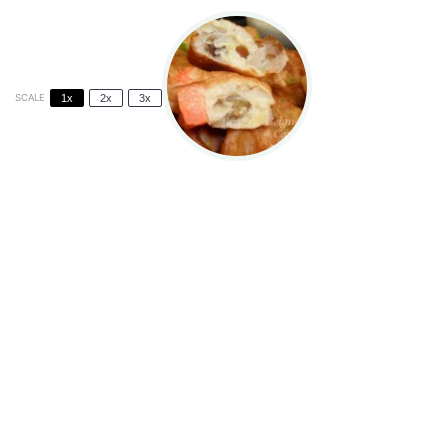
SCALE
1x
2x
3x