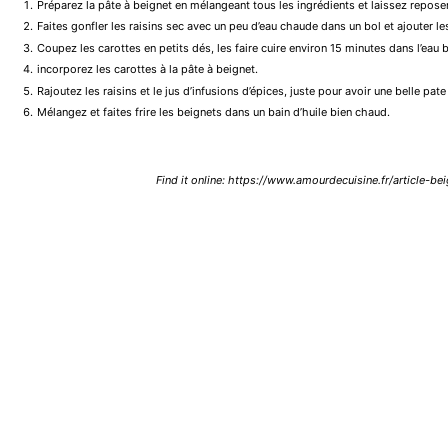
Préparez la pâte à beignet en mélangeant tous les ingrédients et laissez repose
Faites gonfler les raisins sec avec un peu d’eau chaude dans un bol et ajouter le
Coupez les carottes en petits dés, les faire cuire environ 15 minutes dans l’eau b
incorporez les carottes à la pâte à beignet.
Rajoutez les raisins et le jus d’infusions d’épices, juste pour avoir une belle pat
Mélangez et faites frire les beignets dans un bain d’huile bien chaud.
Find it online
:
https://www.amourdecuisine.fr/article-be