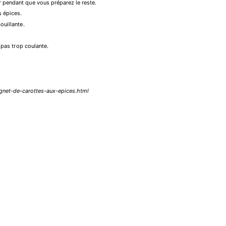
r pendant que vous préparez le reste.
s épices.
ouillante.
e pas trop coulante.
ignet-de-carottes-aux-epices.html