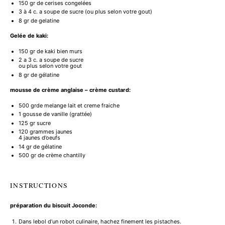
150
gr de cerises congelées
3
à 4 c. a soupe de sucre (ou plus selon votre gout)
8
gr de gelatine
Gelée de kaki:
150
gr de kaki bien murs
2
a 3 c. a soupe de sucre
ou plus selon votre gout
8
gr de gélatine
mousse de crème anglaise – crème custard:
500
grde melange lait et creme fraiche
1
gousse de vanille (grattée)
125
gr sucre
120
grammes jaunes
4 jaunes d’oeufs
14
gr de gélatine
500
gr de crème chantilly
INSTRUCTIONS
préparation du biscuit Joconde:
Dans lebol d’un robot culinaire, hachez finement les pistaches.