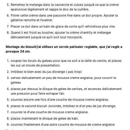
Remettez le melange dans la casserole et cuisez jusqu’à ce que la creme
epaississe légèrement et nappe le dos de la cuillère.
Filtrer cette crème dans une passoire fine dans un bol propre. Ajouter la
gélatine ramollie et fouetter.
Placer ce bol dans un bain de glace de sorte qu’il refroidisse plus vite.
Quand il est froid au toucher, ajouter la crème chantilly et mélanger
délicatement jusqu’à ce qu’il soit tout incorporé.
Montage du biscuit:j’ai utilisez un cercle patissier reglable, que j’ai reglé a
presque 24 cm.
coupez les bouts du gateau pour que ca soit a la taille du cercle, et placez
les sur un moule de presentation.
imbibez le bien avec du jus d’orange ( pas trop)
versez delicatement un peu de mousse creme anglaise, pour couvrir le
gateau
placez par dessus le disque de gelee de cerises, et excercez delicatement
une pression pour faire echaper l’air.
couvrez encore une fois d’une couche de mousse creme anglaise.
placez le second biscuit Joconde, imbibez le d’un peu de jus d’orange.
couvrez le d’une couche de mousse creme anglaise.
placez maintenant le disque de gelee de kaki.
couvrez finallement d’une autre couche de mousse de creme anglaise