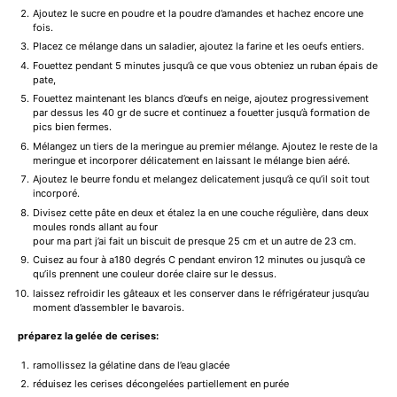
Ajoutez le sucre en poudre et la poudre d’amandes et hachez encore une
fois.
Placez ce mélange dans un saladier, ajoutez la farine et les oeufs entiers.
Fouettez pendant 5 minutes jusqu’à ce que vous obteniez un ruban épais de
pate,
Fouettez maintenant les blancs d’œufs en neige, ajoutez progressivement
par dessus les 40 gr de sucre et continuez a fouetter jusqu’à formation de
pics bien fermes.
Mélangez un tiers de la meringue au premier mélange. Ajoutez le reste de la
meringue et incorporer délicatement en laissant le mélange bien aéré.
Ajoutez le beurre fondu et melangez delicatement jusqu’à ce qu’il soit tout
incorporé.
Divisez cette pâte en deux et étalez la en une couche régulière, dans deux
moules ronds allant au four
pour ma part j’ai fait un biscuit de presque 25 cm et un autre de 23 cm.
Cuisez au four à a180 degrés C pendant environ 12 minutes ou jusqu’à ce
qu’ils prennent une couleur dorée claire sur le dessus.
laissez refroidir les gâteaux et les conserver dans le réfrigérateur jusqu’au
moment d’assembler le bavarois.
préparez la gelée de cerises:
ramollissez la gélatine dans de l’eau glacée
réduisez les cerises décongelées partiellement en purée