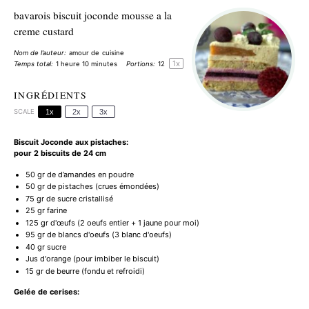
bavarois biscuit joconde mousse a la
creme custard
Nom de l’auteur:
amour de cuisine
1
x
Temps total:
1 heure 10 minutes
Portions:
1
2
INGRÉDIENTS
SCALE
1x
2x
3x
Biscuit Joconde aux pistaches:
pour 2 biscuits de 24 cm
50
gr de d’amandes en poudre
50
gr de pistaches (crues émondées)
75
gr de sucre cristallisé
25
gr farine
125
gr d'œufs (
2
oeufs entier +
1
jaune pour moi)
95
gr de blancs d'oeufs (
3
blanc d'oeufs)
40
gr sucre
Jus d'orange (pour imbiber le biscuit)
15
gr de beurre (fondu et refroidi)
Gelée de cerises: