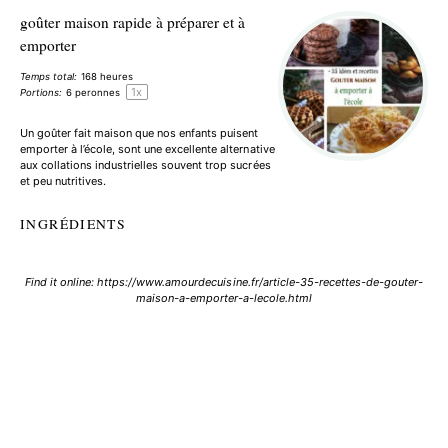
goûter maison rapide à préparer et à
emporter
Temps total:
168 heures
1
x
Portions:
6
peronnes
Un goûter fait maison que nos enfants puisent
emporter à l’école, sont une excellente alternative
aux collations industrielles souvent trop sucrées
et peu nutritives.
INGRÉDIENTS
Find it online
:
https://www.amourdecuisine.fr/article-35-recettes-de-gouter-
maison-a-emporter-a-lecole.html